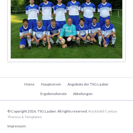
Navigation
Home
Hauptverein
Angebote der TSG Laaber
überspringen
Ergebnisdienste
Abteilungen
© Copyright 2026. TSG Laaber. All rights reserved.
RockSolid Contao
Themes & Templates
Navigation
Impressum
überspringen