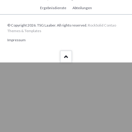
überspringen
Ergebnisdienste
Abteilungen
© Copyright 2026. TSG Laaber. All rights reserved.
RockSolid Contao
Themes & Templates
Navigation
Impressum
überspringen