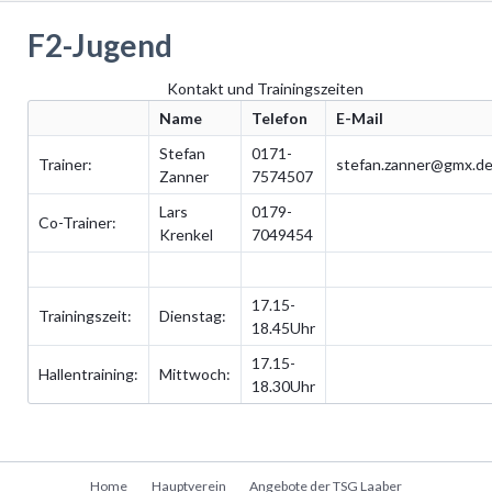
F2-Jugend
Kontakt und Trainingszeiten
Name
Telefon
E-Mail
Stefan
0171-
Trainer:
stefan.zanner@gmx.d
Zanner
7574507
Lars
0179-
Co-Trainer:
Krenkel
7049454
17.15-
Trainingszeit:
Dienstag:
18.45Uhr
17.15-
Hallentraining:
Mittwoch:
18.30Uhr
Navigation
Home
Hauptverein
Angebote der TSG Laaber