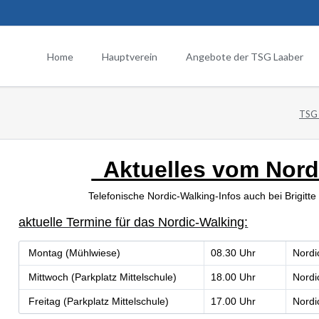
Home
Hauptverein
Angebote der TSG Laaber
nsjugend
Verschiedenes
TSG 
nsjugendordnung
Ehrungen
Formulare
Historie
Aktuelles vom Nor
Sportanlage
Telefonische Nordic-Walking-Infos auch bei Brigit
aktuelle Termine für das Nordic-Walking:
Montag (Mühlwiese)
08.30 Uhr
Nordi
Mittwoch (Parkplatz Mittelschule)
18.00 Uhr
Nordi
Freitag (Parkplatz Mittelschule)
17.00 Uhr
Nordi