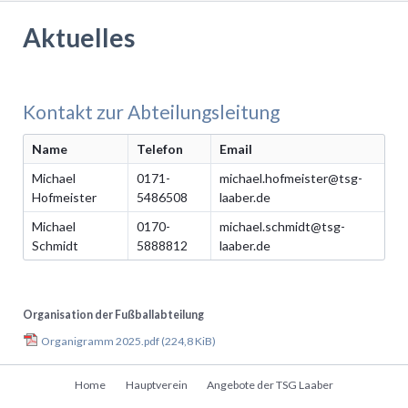
Aktuelles
Kontakt zur Abteilungsleitung
Name
Telefon
Email
Michael
0171-
michael.hofmeister@tsg-
Hofmeister
5486508
laaber.de
Michael
0170-
michael.schmidt@tsg-
Schmidt
5888812
laaber.de
Organisation der Fußballabteilung
Organigramm 2025.pdf
(224,8 KiB)
Navigation
Home
Hauptverein
Angebote der TSG Laaber
überspringen