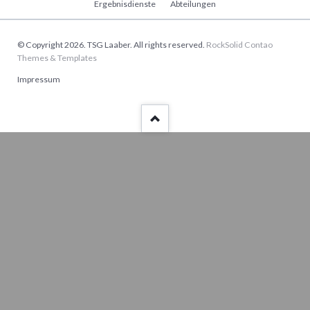
Ergebnisdienste
Abteilungen
© Copyright 2026. TSG Laaber. All rights reserved.
RockSolid Contao
Themes & Templates
Navigation
Impressum
überspringen